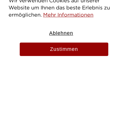
Wir verwenden Cookies auf unserer
Website um Ihnen das beste Erlebnis zu
ermöglichen.
Mehr Informationen
Ablehnen
Zustimmen
Evang.-Luth. Pfarramt St. Martin
Zangmeisterstr. 13
87700 Memmingen
Tel. 08331 856920
Fax 08331 856915
pfarramt.stmartin.mm@elkb.de