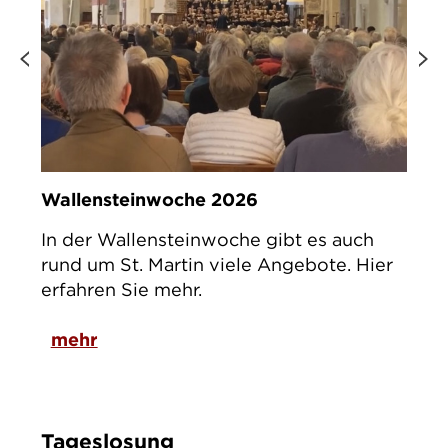
t
Wallensteinwoche 2026
Kind
en
In der Wallensteinwoche gibt es auch
Am Sa
zu
rund um St. Martin viele Angebote. Hier
Kind
mpuls
erfahren Sie mehr.
Mart
11:0
mehr
Tageslosung