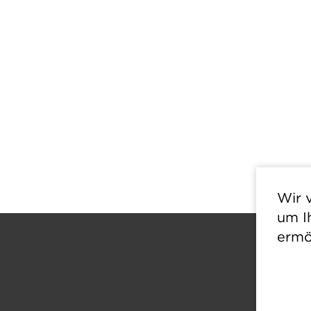
Wir 
um I
ermö