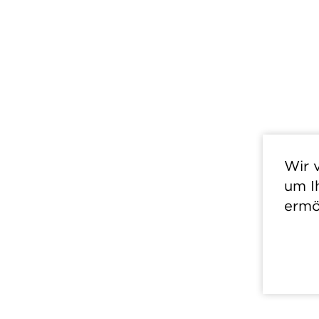
Wir 
um I
ermö