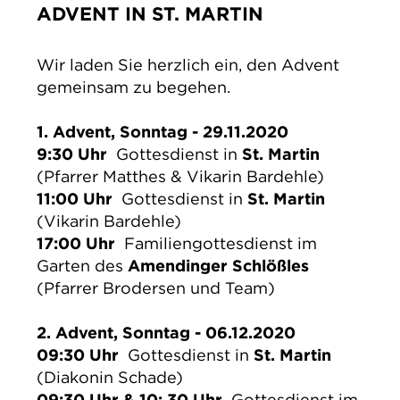
ADVENT IN ST. MARTIN
IMPRESSUM
DATENSCHUTZ
Wir laden Sie herzlich ein, den Advent
gemeinsam zu begehen.
1. Advent, Sonntag - 29.11.2020
9:30 Uhr
Gottesdienst in
St. Martin
(Pfarrer Matthes & Vikarin Bardehle)
11:00 Uhr
Gottesdienst in
St. Martin
(Vikarin Bardehle)
17:00 Uhr
Familiengottesdienst im
Garten des
Amendinger Schlößles
(Pfarrer Brodersen und Team)
2. Advent, Sonntag - 06.12.2020
09:30 Uhr
Gottesdienst in
St. Martin
(Diakonin Schade)
09:30 Uhr & 10: 30 Uhr
Gottesdienst im