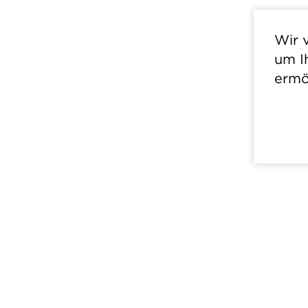
Wir 
um I
ermö