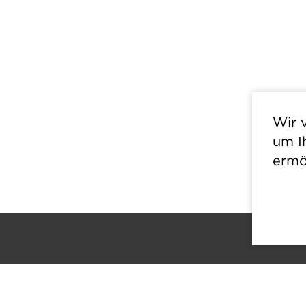
Wir 
um I
ermö