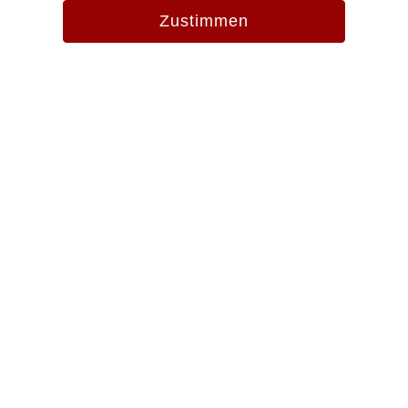
Zustimmen
Evang.-Luth. Pfarramt St. Martin
Zangmeisterstr. 13
87700 Memmingen
Tel. 08331 856920
Fax 08331 856915
pfarramt.stmartin.mm@elkb.de