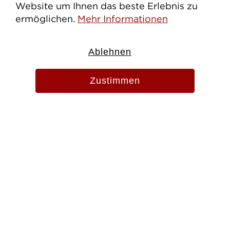
Website um Ihnen das beste Erlebnis zu
ermöglichen.
Mehr Informationen
Ablehnen
Zustimmen
Evang.-Luth. Pfarramt St. Martin
Zangmeisterstr. 13
87700 Memmingen
Tel. 08331 856920
Fax 08331 856915
pfarramt.stmartin.mm@elkb.de