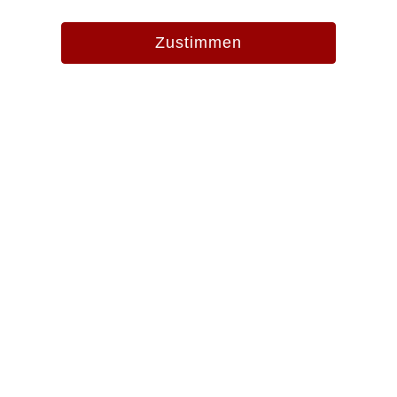
Zustimmen
Evang.-Luth. Pfarramt St. Martin
Zangmeisterstr. 13
87700 Memmingen
Tel. 08331 856920
Fax 08331 856915
pfarramt.stmartin.mm@elkb.de