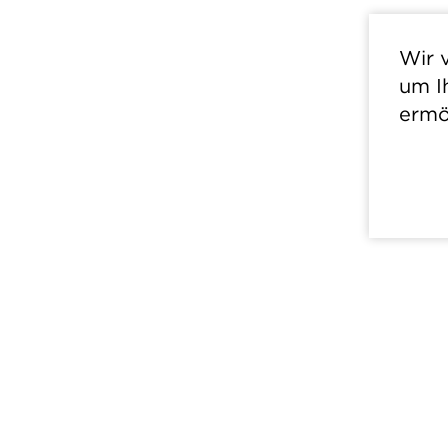
Wir 
um I
ermö