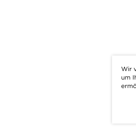
Wir 
um I
ermö