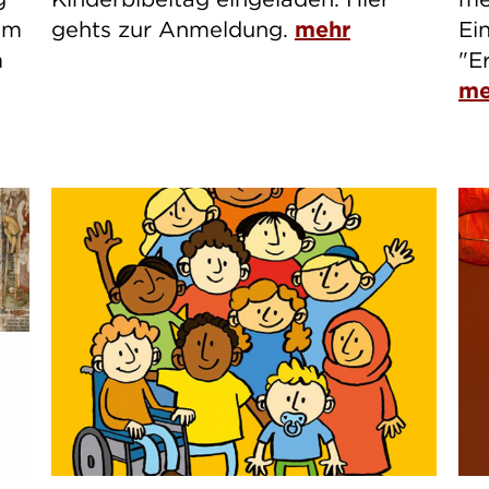
um
gehts zur Anmeldung.
mehr
Ei
m
"E
me