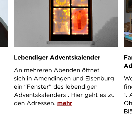
Lebendiger Adventskalender
Fa
Ad
An mehreren Abenden öffnet
sich in Amendingen und Eisenburg
We
ein "Fenster" des lebendigen
fi
u
Adventskalenders . Hier geht es zu
1.
den Adressen.
mehr
Oh
Bl