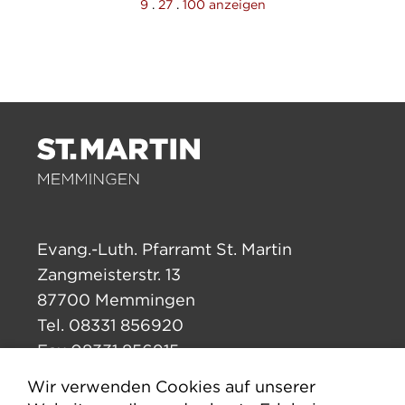
9
.
27
.
100 anzeigen
Evang.-Luth. Pfarramt St. Martin
Zangmeisterstr. 13
87700 Memmingen
Tel. 08331 856920
Fax 08331 856915
pfarramt.stmartin.mm@elkb.de
Wir verwenden Cookies auf unserer