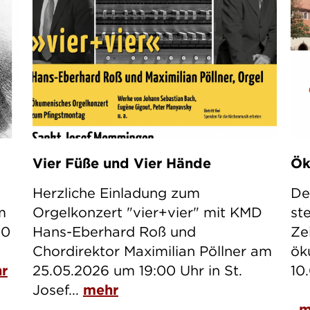
Vier Füße und Vier Hände
Ök
Herzliche Einladung zum
De
m
Orgelkonzert "vier+vier" mit KMD
st
00
Hans-Eberhard Roß und
Ze
Chordirektor Maximilian Pöllner am
ök
r
25.05.2026 um 19:00 Uhr in St.
10
Josef...
mehr
m