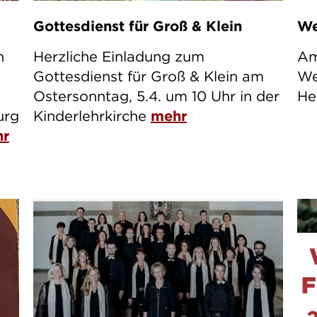
Gottesdienst für Groß & Klein
We
n
Herzliche Einladung zum
Am
Gottesdienst für Groß & Klein am
We
Ostersonntag, 5.4. um 10 Uhr in der
He
urg
Kinderlehrkirche
mehr
hr