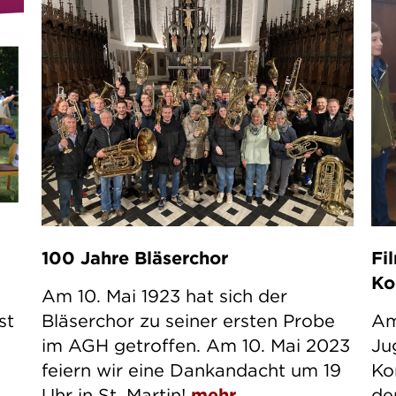
100 Jahre Bläserchor
Fi
Ko
Am 10. Mai 1923 hat sich der
st
Bläserchor zu seiner ersten Probe
Am
im AGH getroffen. Am 10. Mai 2023
Ju
feiern wir eine Dankandacht um 19
Kon
Uhr in St. Martin!
mehr
de