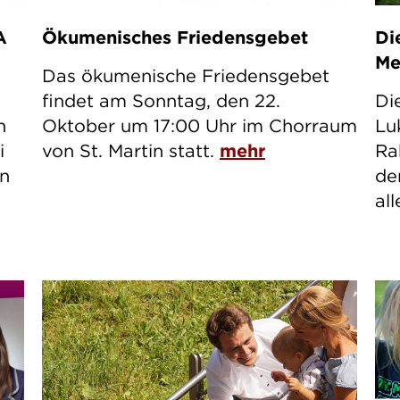
A
Ökumenisches Friedensgebet
Di
Me
Das ökumenische Friedensgebet
findet am Sonntag, den 22.
Di
n
Oktober um 17:00 Uhr im Chorraum
Lu
i
von St. Martin statt.
mehr
Ra
in
de
al