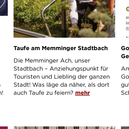
Taufe am Memminger Stadtbach
Go
Ge
Die Memminger Ach, unser
Stadtbach – Anziehungspunkt für
Am
Touristen und Liebling der ganzen
Go
n
Stadt! Was läge da näher, als dort
gu
n!
auch Taufe zu feiern?
mehr
Sc