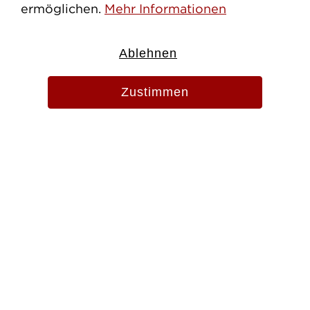
ermöglichen.
Mehr Informationen
Evang.-Luth. Pfarramt St. Martin
Ablehnen
Zangmeisterstr. 13
87700 Memmingen
Zustimmen
Tel. 08331 856920
Fax 08331 856915
pfarramt.stmartin.mm@elkb.de
Impressum
Datenschutz
Cookies erlauben
© 2026